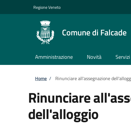
Salta al contenuto principale
Skip to footer content
Regione Veneto
Comune di Falcade
Amministrazione
Novità
Servizi
Briciole di pane
Home
/
Rinunciare all'assegnazione dell'allogg
Rinunciare all'as
dell'alloggio