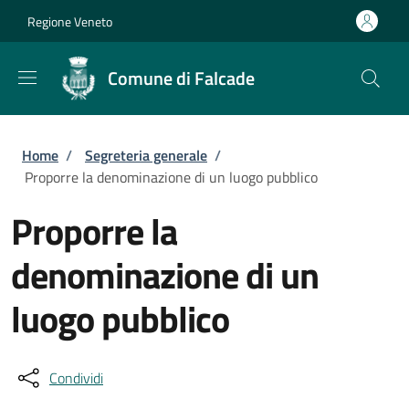
Salta al contenuto principale
Skip to footer content
Regione Veneto
Comune di Falcade
Briciole di pane
Home
/
Segreteria generale
/
Proporre la denominazione di un luogo pubblico
Proporre la
denominazione di un
luogo pubblico
Condividi