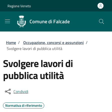
Salta al contenuto principale
Skip to footer content
Regione Veneto
Comune di Falcade
Briciole di pane
Home
/
Occupazione, concorsi e assunzioni
/
Svolgere lavori di pubblica utilità
Svolgere lavori di
pubblica utilità
Condividi
Normativa di riferimento