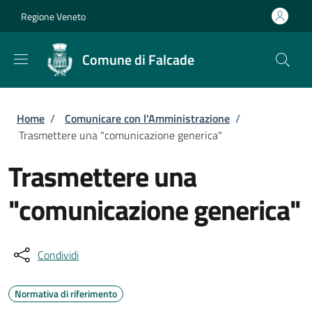
Salta al contenuto principale
Skip to footer content
Regione Veneto
Comune di Falcade
Briciole di pane
Home
/
Comunicare con l'Amministrazione
/
Trasmettere una "comunicazione generica"
Trasmettere una
"comunicazione generica"
Condividi
Normativa di riferimento