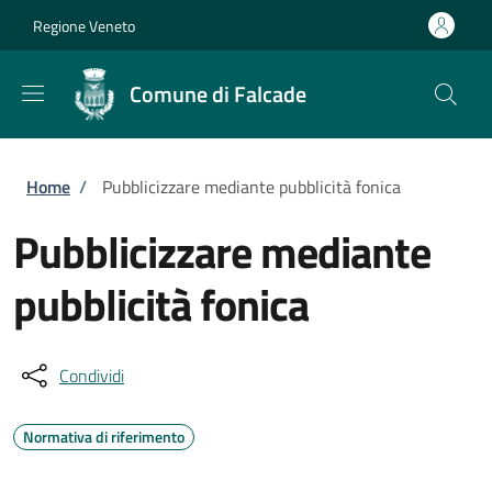
Salta al contenuto principale
Skip to footer content
Regione Veneto
Comune di Falcade
Briciole di pane
Home
/
Pubblicizzare mediante pubblicità fonica
Pubblicizzare mediante
pubblicità fonica
Condividi
Normativa di riferimento