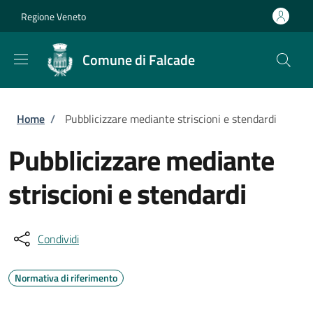
Salta al contenuto principale
Skip to footer content
Regione Veneto
Comune di Falcade
Briciole di pane
Home
/
Pubblicizzare mediante striscioni e stendardi
Pubblicizzare mediante
striscioni e stendardi
Condividi
Normativa di riferimento