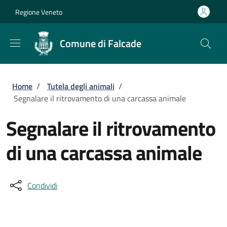
Salta al contenuto principale
Skip to footer content
Regione Veneto
Comune di Falcade
Briciole di pane
Home
/
Tutela degli animali
/
Segnalare il ritrovamento di una carcassa animale
Segnalare il ritrovamento
di una carcassa animale
Condividi