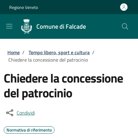
Salta al contenuto principale
Skip to footer content
Regione Veneto
Comune di Falcade
Briciole di pane
Home
/
Tempo libero, sport e cultura
/
Chiedere la concessione del patrocinio
Chiedere la concessione
del patrocinio
Condividi
Normativa di riferimento