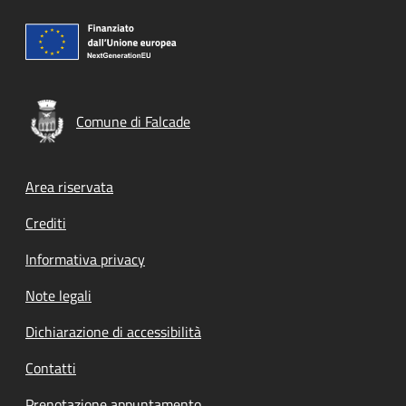
Comune di Falcade
Footer menu
Area riservata
Crediti
Informativa privacy
Note legali
Dichiarazione di accessibilità
Contatti
Prenotazione appuntamento