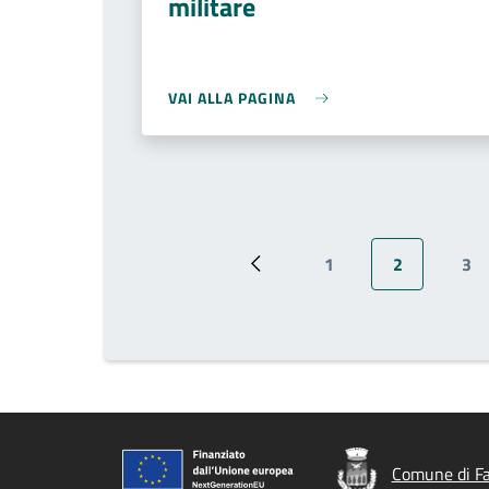
militare
VAI ALLA PAGINA
1
2
3
Pagina precedente
Pagina
Pagina attu
Pa
Comune di Fa