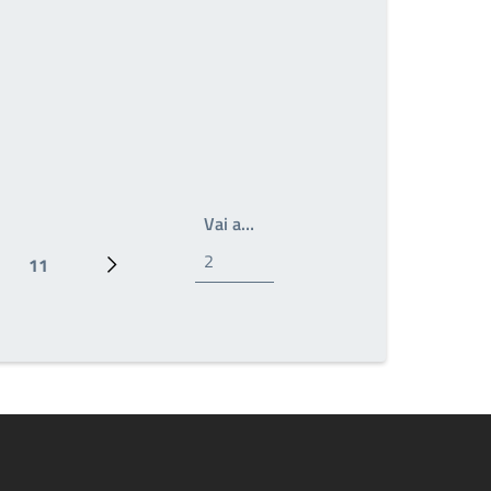
Write the page number you wan
Vai a…
11
Ultima pagina
Prossima pagina