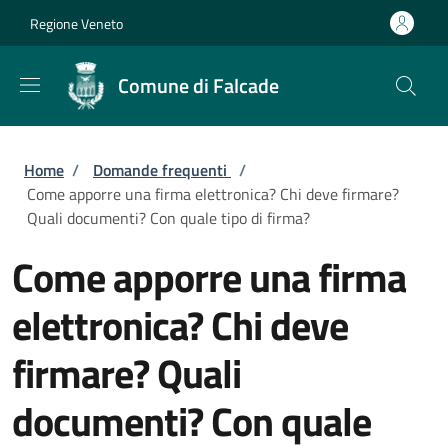
Salta al contenuto principale
Skip to footer content
Regione Veneto
Comune di Falcade
Briciole di pane
Home
/
Domande frequenti
/
Come apporre una firma elettronica? Chi deve firmare?
Quali documenti? Con quale tipo di firma?
Come apporre una firma
elettronica? Chi deve
firmare? Quali
documenti? Con quale