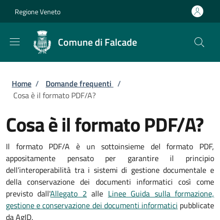
Salta al contenuto principale
Skip to footer content
Regione Veneto
Comune di Falcade
Briciole di pane
Home
/
Domande frequenti
/
Cosa è il formato PDF/A?
Cosa è il formato PDF/A?
Il formato PDF/A è un sottoinsieme del formato PDF,
appositamente pensato per garantire il principio
dell’interoperabilità tra i sistemi di gestione documentale e
della conservazione dei documenti informatici così come
previsto dall'
Allegato 2
alle
Linee Guida sulla formazione,
gestione e conservazione dei documenti informatici
pubblicate
da AgID.