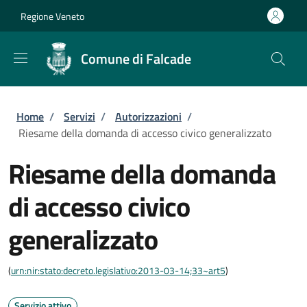
Salta al contenuto principale
Skip to footer content
Regione Veneto
Comune di Falcade
Briciole di pane
Home
/
Servizi
/
Autorizzazioni
/
Riesame della domanda di accesso civico generalizzato
Riesame della domanda
di accesso civico
generalizzato
(
urn:nir:stato:decreto.legislativo:2013-03-14;33~art5
)
Servizio attivo