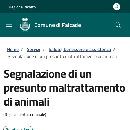
Salta al contenuto principale
Skip to footer content
Regione Veneto
Comune di Falcade
Briciole di pane
Home
/
Servizi
/
Salute, benessere e assistenza
/
Segnalazione di un presunto maltrattamento di animali
Segnalazione di un
presunto maltrattamento
di animali
(Regolamento comunale)
Servizio attivo