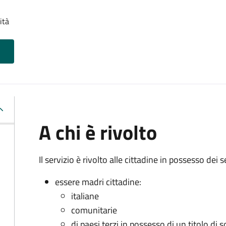
ità
A chi è rivolto
Il servizio è rivolto alle cittadine in possesso dei s
essere madri cittadine:
italiane
comunitarie
di paesi terzi in possesso di un titolo di