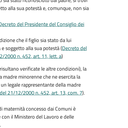
o sia stato riconosciuto dal padre, si trovi
getto alla sua potestà e, comunque, non sia
Decreto del Presidente del Consiglio dei
zione che il figlio sia stato da lui
a e soggetto alla sua potestà (
Decreto del
/2000 n. 452, art. 11, lett. a
)
ltano verificate le altre condizioni), la
a madre minorenne che ne esercita la
 un legale rappresentante della madre
 del 21/12/2000 n. 452, art. 13, com. 7
).
o di maternità concesso dai Comuni è
 con il Ministero del Lavoro e delle
.