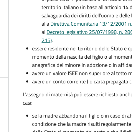
territorio italiano (in base all'articolo 
salvaguardia dei diritti dell’uomo e delle
alla
Direttiva Comunitaria 13/12/2001 n. 2
al
Decreto legislativo 25/07/1998, n. 28
215
)
.
essere residente nel territorio dello Stato e 
momento della nascita del figlio o al momento
anagrafica del minore in adozione o in affi
avere un valore ISEE non superiore al tetto
avere un conto corrente ( o carta prepagata c
L'assegno di maternità può essere richiesto anch
casi:
se la madre abbandona il figlio o in caso di af
condizione che la madre risulti regolarmente 