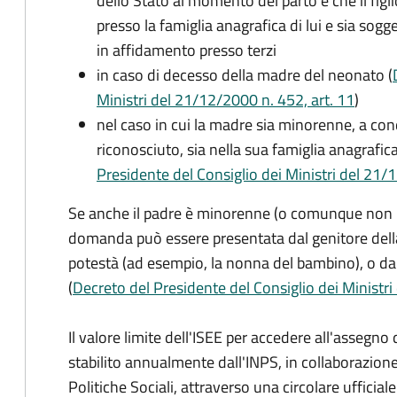
dello Stato al momento del parto e che il figli
presso la famiglia anagrafica di lui e sia sog
in affidamento presso terzi
in caso di decesso della madre del neonato (
Ministri del 21/12/2000 n. 452, art. 11
)
nel caso in cui la madre sia minorenne, a condi
riconosciuto, sia nella sua famiglia anagrafic
Presidente del Consiglio dei Ministri del 21/12
Se anche il padre è minorenne (o comunque non risu
domanda può essere presentata dal genitore dell
potestà (ad esempio, la nonna del bambino), o da
(
Decreto del Presidente del Consiglio dei Ministri
Il valore limite dell'ISEE per accedere all'assegn
stabilito annualmente dall'INPS, in collaborazione
Politiche Sociali, attraverso una circolare ufficiale