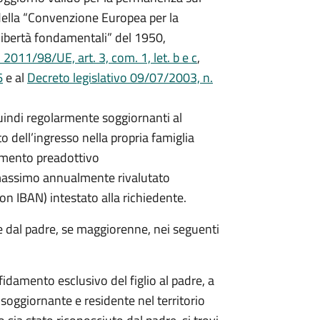
14 della “Convenzione Europea per la
 libertà fondamentali” del 1950,
011/98/UE, art. 3, com. 1, let. b e c
,
6
e al
Decreto legislativo 09/07/2003, n.
quindi regolarmente soggiornanti al
 dell’ingresso nella propria famiglia
damento preadottivo
 massimo annualmente rivalutato
on IBAN) intestato alla richiedente.
e dal padre, se maggiorenne, nei seguenti
fidamento esclusivo del figlio al padre, a
soggiornante e residente nel territorio