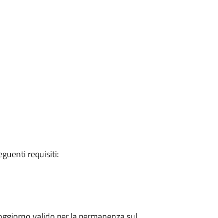
eguenti requisiti:
 soggiorno valido per la permanenza sul