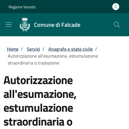
Salta al contenuto principale
Skip to footer content
Regione Veneto
Comune di Falcade
Briciole di pane
Home
/
Servizi
/
Anagrafe e stato civile
/
Autorizzazione all'esumazione, estumulazione
straordinaria o traslazione
Autorizzazione
all'esumazione,
estumulazione
straordinaria o