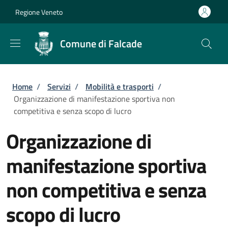
Salta al contenuto principale
Skip to footer content
Regione Veneto
Comune di Falcade
Briciole di pane
Home
/
Servizi
/
Mobilità e trasporti
/
Organizzazione di manifestazione sportiva non
competitiva e senza scopo di lucro
Organizzazione di
manifestazione sportiva
non competitiva e senza
scopo di lucro