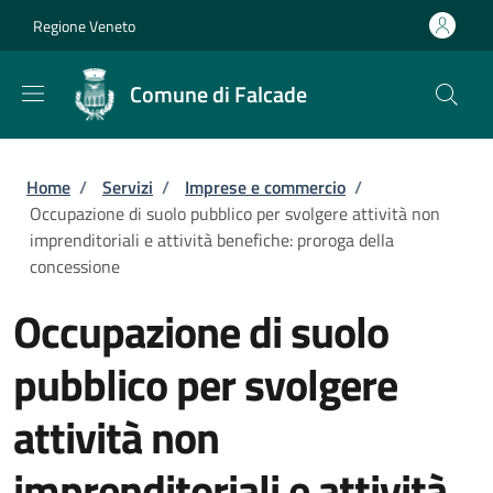
Salta al contenuto principale
Skip to footer content
Regione Veneto
Comune di Falcade
Briciole di pane
Home
/
Servizi
/
Imprese e commercio
/
Occupazione di suolo pubblico per svolgere attività non
imprenditoriali e attività benefiche: proroga della
concessione
Occupazione di suolo
pubblico per svolgere
attività non
imprenditoriali e attività