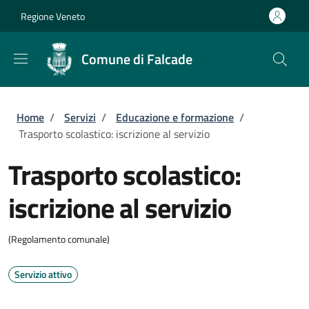
Salta al contenuto principale
Skip to footer content
Regione Veneto
Comune di Falcade
Briciole di pane
Home
/
Servizi
/
Educazione e formazione
/
Trasporto scolastico: iscrizione al servizio
Trasporto scolastico:
iscrizione al servizio
(Regolamento comunale)
Servizio attivo