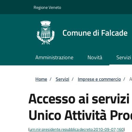
Salta al contenuto principale
Skip to footer content
Regione Veneto
Comune di Falcade
Amministrazione
Novità
Servizi
Briciole di pane
Home
/
Servizi
/
Imprese e commercio
/
A
Accesso ai servizi
Unico Attività Pro
(
urn:nir:presidente.repubblica:decreto:2010-09-07;160
)