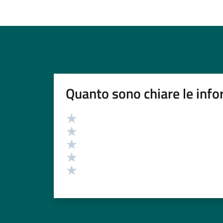
Quanto sono chiare le info
Valutazione
Valuta 5 stelle su 5
Valuta 4 stelle su 5
Valuta 3 stelle su 5
Valuta 2 stelle su 5
Valuta 1 stelle su 5