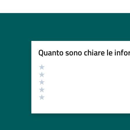
Quanto sono chiare le info
Valutazione
Valuta 5 stelle su 5
Valuta 4 stelle su 5
Valuta 3 stelle su 5
Valuta 2 stelle su 5
Valuta 1 stelle su 5