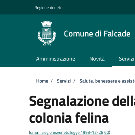
Salta al contenuto principale
Skip to footer content
Regione Veneto
Comune di Falcade
Amministrazione
Novità
Servizi
Briciole di pane
Home
/
Servizi
/
Salute, benessere e assis
Segnalazione dell
colonia felina
(
urn:nir:regione.veneto:legge:1993-12-28;60
)