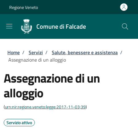
Salta al contenuto principale
Skip to footer content
Regione Veneto
Comune di Falcade
Briciole di pane
Home
/
Servizi
/
Salute, benessere e assistenza
/
Assegnazione di un alloggio
Assegnazione di un
alloggio
(
urn:nir:regione.veneto:legge:2017-11-03;39
)
Servizio attivo