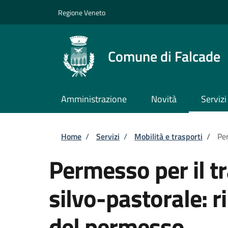
Salta al contenuto principale
Skip to footer content
Regione Veneto
Comune di Falcade
Amministrazione
Novità
Servizi
Briciole di pane
Home
/
Servizi
/
Mobilità e trasporti
/
Per
Permesso per il tr
silvo-pastorale: r
del permesso