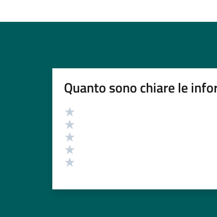
Quanto sono chiare le info
Valutazione
Valuta 5 stelle su 5
Valuta 4 stelle su 5
Valuta 3 stelle su 5
Valuta 2 stelle su 5
Valuta 1 stelle su 5