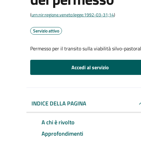
(
urn:nir:regione.veneto:legge:1992-03-31;14
)
Servizio attivo
Permesso per il transito sulla viabilità silvo-pastor
Accedi al servizio
INDICE DELLA PAGINA
A chi è rivolto
Approfondimenti