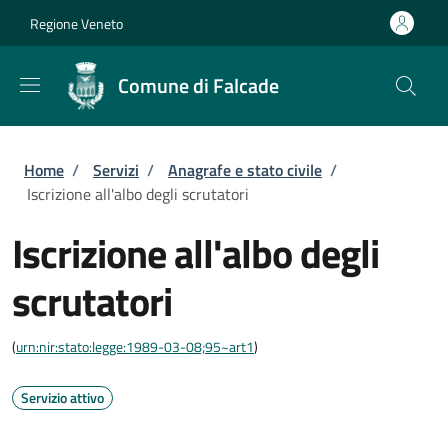
Salta al contenuto principale
Skip to footer content
Regione Veneto
Comune di Falcade
Briciole di pane
Home
/
Servizi
/
Anagrafe e stato civile
/
Iscrizione all'albo degli scrutatori
Iscrizione all'albo degli
scrutatori
(
urn:nir:stato:legge:1989-03-08;95~art1
)
Servizio attivo