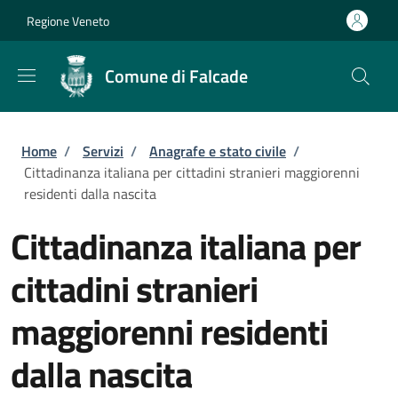
Salta al contenuto principale
Skip to footer content
Regione Veneto
Comune di Falcade
Briciole di pane
Home
/
Servizi
/
Anagrafe e stato civile
/
Cittadinanza italiana per cittadini stranieri maggiorenni
residenti dalla nascita
Cittadinanza italiana per
cittadini stranieri
maggiorenni residenti
dalla nascita