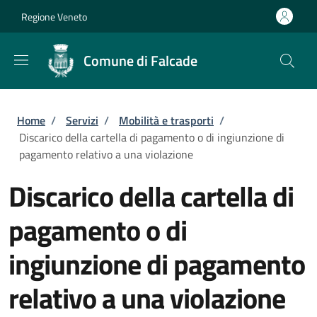
Salta al contenuto principale
Skip to footer content
Regione Veneto
Comune di Falcade
Briciole di pane
Home
/
Servizi
/
Mobilità e trasporti
/
Discarico della cartella di pagamento o di ingiunzione di
pagamento relativo a una violazione
Discarico della cartella di
pagamento o di
ingiunzione di pagamento
relativo a una violazione