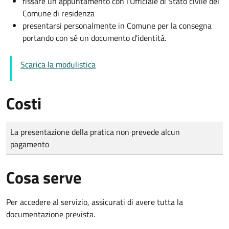
fissare un appuntamento con l'Ufficiale di Stato civile del
Comune di residenza
presentarsi personalmente in Comune per la consegna
portando con sè un documento d'identità.
Scarica la modulistica
Costi
Tipo di pagamento
Importo
La presentazione della pratica non prevede alcun
pagamento
Cosa serve
Per accedere al servizio, assicurati di avere tutta la
documentazione prevista.