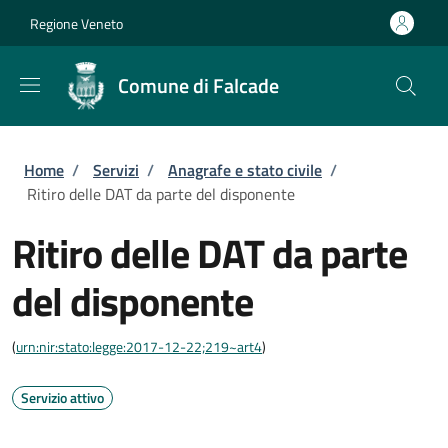
Salta al contenuto principale
Skip to footer content
Regione Veneto
Comune di Falcade
Briciole di pane
Home
/
Servizi
/
Anagrafe e stato civile
/
Ritiro delle DAT da parte del disponente
Ritiro delle DAT da parte
del disponente
(
urn:nir:stato:legge:2017-12-22;219~art4
)
Servizio attivo