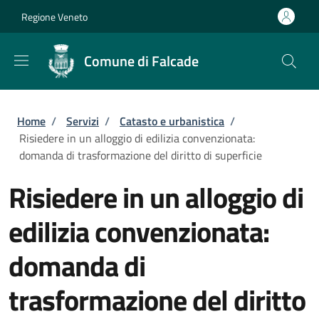
Salta al contenuto principale
Skip to footer content
Regione Veneto
Comune di Falcade
Briciole di pane
Home
/
Servizi
/
Catasto e urbanistica
/
Risiedere in un alloggio di edilizia convenzionata:
domanda di trasformazione del diritto di superficie
Risiedere in un alloggio di
edilizia convenzionata:
domanda di
trasformazione del diritto