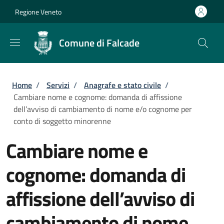
Salta al contenuto principale
Skip to footer content
Regione Veneto
Comune di Falcade
Briciole di pane
Home
/
Servizi
/
Anagrafe e stato civile
/
Cambiare nome e cognome: domanda di affissione
dell’avviso di cambiamento di nome e/o cognome per
conto di soggetto minorenne
Cambiare nome e
cognome: domanda di
affissione dell’avviso di
cambiamento di nome