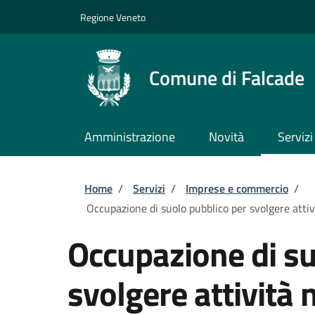
Salta al contenuto principale
Skip to footer content
Regione Veneto
Comune di Falcade
Amministrazione
Novità
Servizi
Briciole di pane
Home
/
Servizi
/
Imprese e commercio
/
Occupazione di suolo pubblico per svolgere attiv
Occupazione di su
svolgere attività 