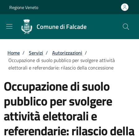
Salta al contenuto principale
Skip to footer content
Regione Veneto
Comune di Falcade
Briciole di pane
Home
/
Servizi
/
Autorizzazioni
/
Occupazione di suolo pubblico per svolgere attività
elettorali e referendarie: rilascio della concessione
Occupazione di suolo
pubblico per svolgere
attività elettorali e
referendarie: rilascio della