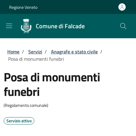
Salta al contenuto principale
Skip to footer content
Regione Veneto
Comune di Falcade
Briciole di pane
Home
/
Servizi
/
Anagrafe e stato civile
/
Posa di monumenti funebri
Posa di monumenti
funebri
(Regolamento comunale)
Servizio attivo