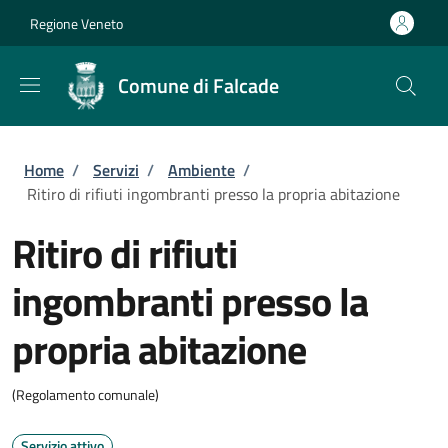
Salta al contenuto principale
Skip to footer content
Regione Veneto
Comune di Falcade
Briciole di pane
Home
/
Servizi
/
Ambiente
/
Ritiro di rifiuti ingombranti presso la propria abitazione
Ritiro di rifiuti
ingombranti presso la
propria abitazione
(Regolamento comunale)
Servizio attivo