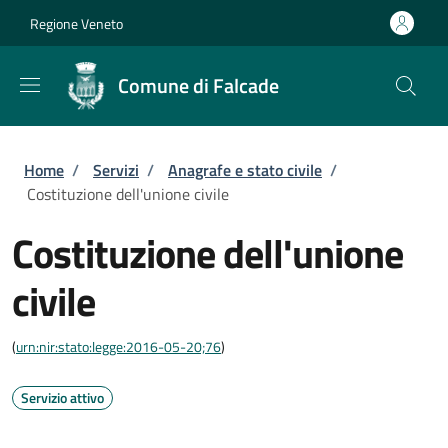
Salta al contenuto principale
Skip to footer content
Regione Veneto
Comune di Falcade
Briciole di pane
Home
/
Servizi
/
Anagrafe e stato civile
/
Costituzione dell'unione civile
Costituzione dell'unione
civile
(
urn:nir:stato:legge:2016-05-20;76
)
Servizio attivo