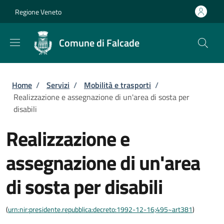
Salta al contenuto principale
Skip to footer content
Regione Veneto
Comune di Falcade
Briciole di pane
Home
/
Servizi
/
Mobilità e trasporti
/
Realizzazione e assegnazione di un'area di sosta per
disabili
Realizzazione e
assegnazione di un'area
di sosta per disabili
(
urn:nir:presidente.repubblica:decreto:1992-12-16;495~art381
)