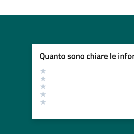
Quanto sono chiare le info
Valutazione
Valuta 5 stelle su 5
Valuta 4 stelle su 5
Valuta 3 stelle su 5
Valuta 2 stelle su 5
Valuta 1 stelle su 5