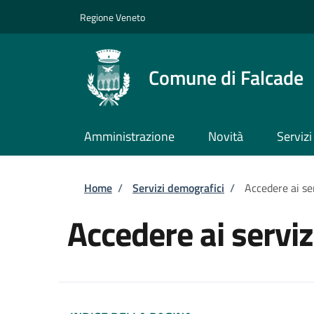
Salta al contenuto principale
Skip to footer content
Regione Veneto
Comune di Falcade
Amministrazione
Novità
Servizi
Briciole di pane
Home
/
Servizi demografici
/
Accedere ai se
Accedere ai servi