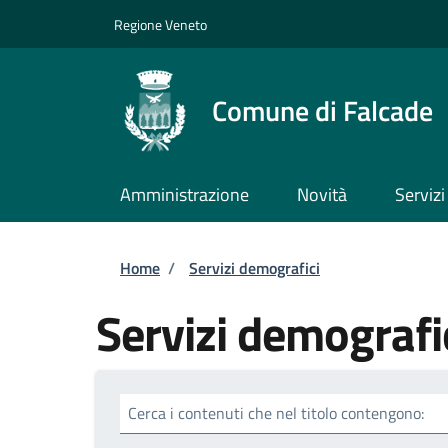
Salta al contenuto principale
Skip to footer content
Regione Veneto
Comune di Falcade
Amministrazione
Novità
Servizi
Briciole di pane
Home
/
Servizi demografici
Servizi demografi
Cerca i contenuti che nel titolo contengono: