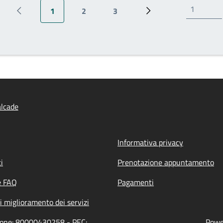
1
2
3
Pagina precedente
Pagina attuale
Pagina
Pagina
Prossima pagina
lcade
Informativa privacy
i
Prenotazione appuntamento
e FAQ
Pagamenti
i miglioramento dei servizi
zione: 80000430258 - PEC:
Power