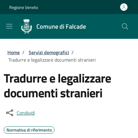
Salta al contenuto principale
Skip to footer content
Regione Veneto
Comune di Falcade
Briciole di pane
Home
/
Servizi demografici
/
Tradurre e legalizzare documenti stranieri
Tradurre e legalizzare
documenti stranieri
Condividi
Normativa di riferimento