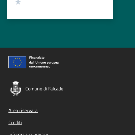
Valuta 1 stelle su 5
Comune di Falcade
Footer menu
Area riservata
Crediti
Informativa privacy