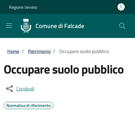
Salta al contenuto principale
Skip to footer content
Regione Veneto
Comune di Falcade
Briciole di pane
Home
/
Patrimonio
/
Occupare suolo pubblico
Occupare suolo pubblico
Condividi
Normativa di riferimento