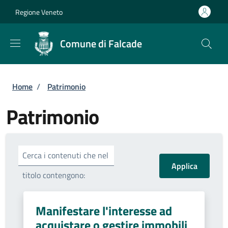
Salta al contenuto principale
Skip to footer content
Regione Veneto
Comune di Falcade
Briciole di pane
Home
/
Patrimonio
Patrimonio
Cerca i contenuti che nel
titolo contengono:
Manifestare l'interesse ad
acquistare o gestire immobili