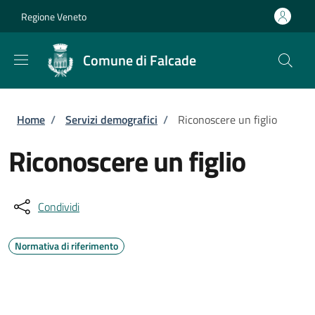
Salta al contenuto principale
Skip to footer content
Regione Veneto
Comune di Falcade
Briciole di pane
Home
/
Servizi demografici
/
Riconoscere un figlio
Riconoscere un figlio
Condividi
Normativa di riferimento