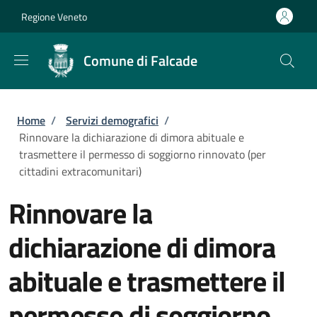
Salta al contenuto principale
Skip to footer content
Regione Veneto
Comune di Falcade
Briciole di pane
Home
/
Servizi demografici
/
Rinnovare la dichiarazione di dimora abituale e
trasmettere il permesso di soggiorno rinnovato (per
cittadini extracomunitari)
Rinnovare la
dichiarazione di dimora
abituale e trasmettere il
permesso di soggiorno