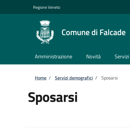
Salta al contenuto principale
Skip to footer content
Regione Veneto
Comune di Falcade
Amministrazione
Novità
Servizi
Briciole di pane
Home
/
Servizi demografici
/
Sposarsi
Sposarsi