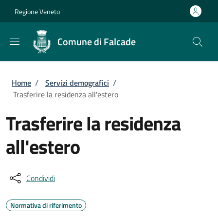
Salta al contenuto principale
Skip to footer content
Regione Veneto
Comune di Falcade
Briciole di pane
Home
/
Servizi demografici
/
Trasferire la residenza all'estero
Trasferire la residenza
all'estero
Condividi
Normativa di riferimento